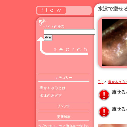
水泳で痩せ
サイト内検索
カテゴリー
Top
>
痩せる水泳
痩せる水泳とは
痩せる
水泳の泳ぎ方
リンク集
痩せる
更新履歴
水泳で痩せるの？幼少期に水泳を